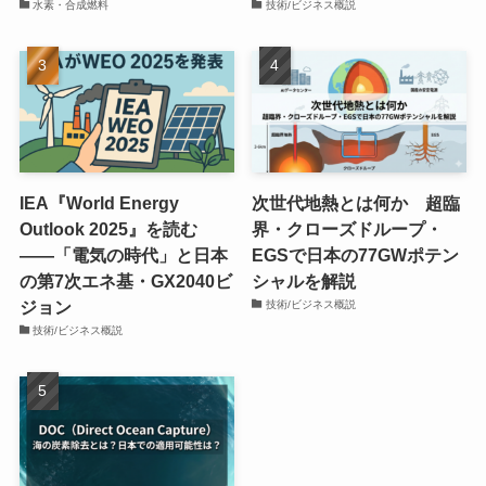
水素・合成燃料
技術/ビジネス概説
IEA『World Energy
次世代地熱とは何か 超臨
Outlook 2025』を読む
界・クローズドループ・
――「電気の時代」と日本
EGSで日本の77GWポテン
の第7次エネ基・GX2040ビ
シャルを解説
ジョン
技術/ビジネス概説
技術/ビジネス概説