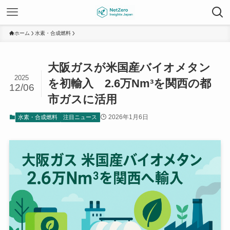
ホーム
水素・合成燃料
大阪ガスが米国産バイオメタン
2025
を初輸入 2.6万Nm³を関西の都
12/06
市ガスに活用
2026年1月6日
水素・合成燃料
注目ニュース