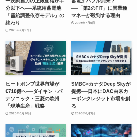
一次調整力の上限価格が半
蓄電所バブル到来？
分以下へ──系統用蓄電池
──「第2のFIT」に異業種
「需給調整依存モデル」の
マネーが殺到する理由
終わり
2026年7月6日
2026年7月27日
ヒートポンプ世界市場が
SMBC×カナダDeep Skyが
€710億へ──ダイキン・パ
提携──日本にDAC由来カ
ナソニック・三菱の欧州
ーボンクレジット市場を創
「現地生産」戦略
る
2026年6月10日
2026年6月3日