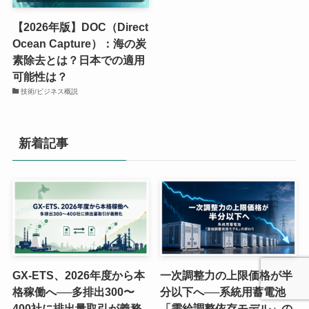
【2026年版】DOC（Direct
Ocean Capture）：海の炭
素除去とは？日本での適用
可能性は？
技術/ビジネス概説
新着記事
GX-ETS、2026年度から本
一次調整力の上限価格が半
格稼働へ──多排出300〜
分以下へ──系統用蓄電池
400社に排出量取引が義務
「需給調整依存モデル」の