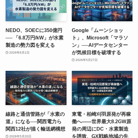
NEDO、SOECに350億円
Google「ムーンショッ
── 「6.8万円/kW」が水素
ト」、Microsoft「マラソ
製造の勢力図を変える
ン」──AIデータセンター
が気候目標を破壊する
2026年6月1日
2026年5月27日
線路と通信管路が「水素の
東電・柏崎刈羽原発が再稼
道」になる──関西電力ら
働へ——世界最大8.2GW原
関西12社が描く輸送網構想
発の周辺にDC・水素製造
を誘致、GX戦略地域の先
2026年5月20日