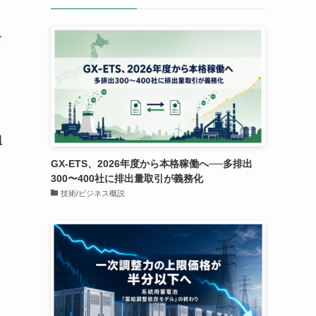
む
組
GX-ETS、2026年度から本格稼働へ──多排出
300〜400社に排出量取引が義務化
技術/ビジネス概説