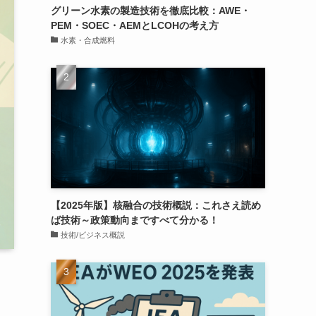
グリーン水素の製造技術を徹底比較：AWE・
PEM・SOEC・AEMとLCOHの考え方
水素・合成燃料
【2025年版】核融合の技術概説：これさえ読め
ば技術～政策動向まですべて分かる！
技術/ビジネス概説