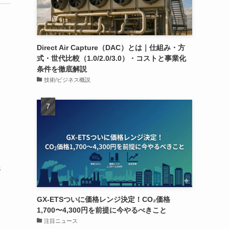
Direct Air Capture（DAC）とは｜仕組み・方
式・世代比較（1.0/2.0/3.0）・コストと事業化
条件を徹底解説
技術/ビジネス概説
う
線
GX-ETSついに価格レンジ決定！CO₂価格
1,700〜4,300円を前提に今やるべきこと
注目ニュース