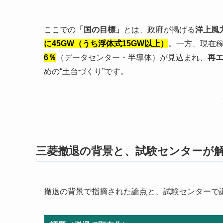
ここでの
「国の目標」
とは、政府が掲げる
洋上風
に45GW（うち浮体式15GW以上）
。一方、現在
6％
（データセンター・半導体）が見込まれ、
再
めの“土台づくり”です。
三菱撤退の背景と、試験センターが
撤退の背景で指摘された論点と、試験センターで