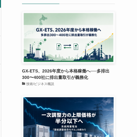
GX-ETS、2026年度から本格稼働へ──多排出
300〜400社に排出量取引が義務化
技術/ビジネス概説