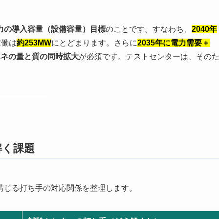
力の導入容量（設備容量）目標
のことです。すなわち、
2040年
稼働は
約253MW
にとどまります。さらに
2035年に電力需要＋
エネの量と質の同時拡大
が必須です。テストセンターは、その
解く課題
講じる打ち手の対応関係を整理します。