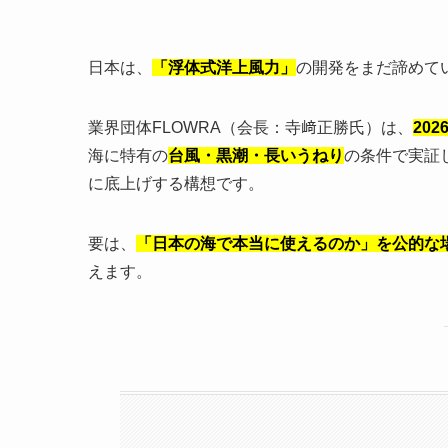
日本は、
「浮体式洋上風力」
の開発をまだ諦めて
業界団体FLOWRA（会長：寺﨑正勝氏）は、
20
海に特有の
台風・黒潮・長いうねり
の条件で実証
に底上げする構想です。
要は、
「日本の海で本当に使えるのか」を公的な
えます。