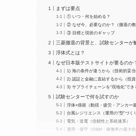
まずは要点
① いつ・何を始める？
② なぜ今、必要なのか？（撤退の
③ 目標と現状のギャップ
三菱撤退の背景と、試験センターが
浮体式とは？
なぜ日本版テストサイトが要るのか
1) 海の条件が違うから（技術的妥
2) 認証と金融に直結するから（投
3) サプライチェーンを“現地化”で
試験センターで何を試すのか
浮体×係留（動揺・疲労・アンカー
台風レジリエンス（運用の“型”づく
電気・送電（信頼性と系統連系）
運用・保守（O&M：稼働率の最大