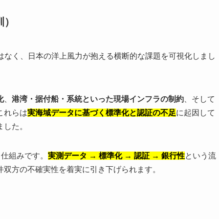
訓）
はなく、日本の洋上風力が抱える横断的な課題を可視化しまし
化
、
港湾・据付船・系統といった現場インフラの制約
、そして
これらは
実海域データに基づく標準化と認証の不足
に起因して
ました。
る仕組みです。
実測データ → 標準化 → 認証 → 銀行性
という流
件双方の不確実性を着実に引き下げられます。