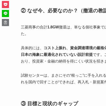
② なぜ今、必要なのか？（撤退の教
三菱商事の合計
1.8GW
撤退は、単なる個社事象で
た。
具体的には、
コスト上振れ
、
資金調達環境の厳格
日本の海象に最適化されていない設計前提
です。
おり、投資家・金融の納得を得にくい状況を招き
試験センターは、まさにその“根っこ”に手を入れ
れを国内で回すことができれば、再入札・新規案
③ 目標と現状のギャップ