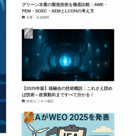
グリーン水素の製造技術を徹底比較：AWE・
PEM・SOEC・AEMとLCOHの考え方
水素・合成燃料
【2025年版】核融合の技術概説：これさえ読め
ば技術～政策動向まですべて分かる！
技術/ビジネス概説