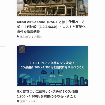
Direct Air Capture（DAC）とは｜仕組み・方
式・世代比較（1.0/2.0/3.0）・コストと事業化
条件を徹底解説
技術/ビジネス概説
GX-ETSついに価格レンジ決定！CO₂価格
1,700〜4,300円を前提に今やるべきこと
注目ニュース