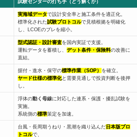
試験センターの打ち手（どう解くか）
実海域データ
で設計安全率と施工条件を適正化。
標準化された
試験プロトコル
で見積根拠を明確化
し、LCOEのブレを縮小。
型式認証・設計審査
を国内実証で支援。
運転データを蓄積し、
デット条件・保険料
の改善に
直結。
据付・進水・保守の
標準作業（SOP）
を確立。
ヤード仕様の標準化
と需要見通しで投資判断を後押
し。
浮体の
動く母線
に対応した連系・保護・擾乱試験を
実施。
系統側の
標準
策定を加速。
台風・長周期うねり・黒潮を織り込んだ
日本版プロ
トコル
で、