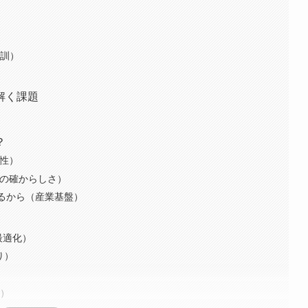
教訓）
解く課題
？
当性）
資の確からしさ）
きるから（産業基盤）
最適化）
り）
化）