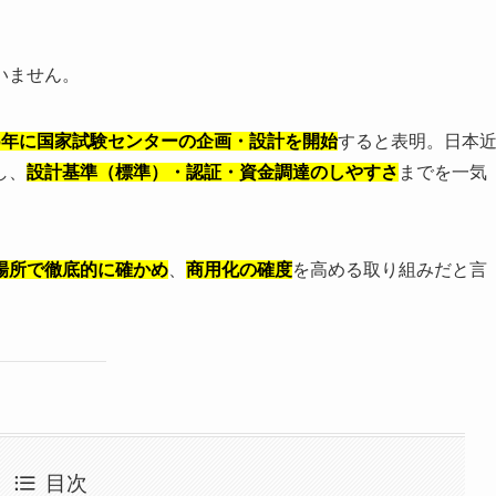
いません。
26年に国家試験センターの企画・設計を開始
すると表明。日本
し、
設計基準（標準）・認証・資金調達のしやすさ
までを一気
場所で徹底的に確かめ
、
商用化の確度
を高める取り組みだと言
目次