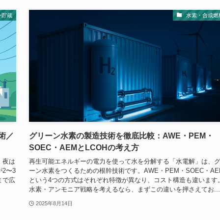
ー貯蔵
水素・合成燃
術／
グリーン水素の製造技術を徹底比較：AWE・PEM・
SOEC・AEMとLCOHの考え方
、夜は
再生可能エネルギーの電力を使って水を分解する「水電解」は、
2〜3
ーン水素をつくるための根幹技術です。AWE・PEM・SOEC・AE
まで広
という4つの方式はそれぞれ特徴が異なり、コスト構造も違います
水素・アンモニア戦略を考えるなら、まずこの違いを押さえてお...
2025年8月14日