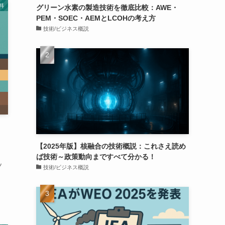
料
グリーン水素の製造技術を徹底比較：AWE・
PEM・SOEC・AEMとLCOHの考え方
技術/ビジネス概説
・
【2025年版】核融合の技術概説：これさえ読め
ば技術～政策動向まですべて分かる！
ッ
技術/ビジネス概説
ま