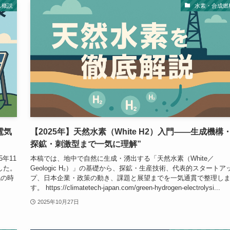
ス概説
水素・合成燃
「電気
【2025年】天然水素（White H2）入門――生成機構
探鉱・刺激型まで一気に理解”
25年11
本稿では、地中で自然に生成・湧出する「天然水素（White／
ました。
Geologic H₂）」の基礎から、探鉱・生産技術、代表的スタートア
気の時
プ、日本企業・政策の動き、課題と展望までを一気通貫で整理し
す。 https://climatetech-japan.com/green-hydrogen-electrolysi...
2025年10月27日