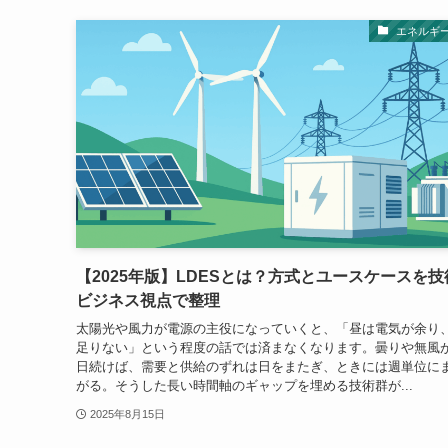
エネルギ
【2025年版】LDESとは？方式とユースケースを技
ビジネス視点で整理
太陽光や風力が電源の主役になっていくと、「昼は電気が余り
足りない」という程度の話では済まなくなります。曇りや無風が
日続けば、需要と供給のずれは日をまたぎ、ときには週単位に
がる。そうした長い時間軸のギャップを埋める技術群が...
2025年8月15日