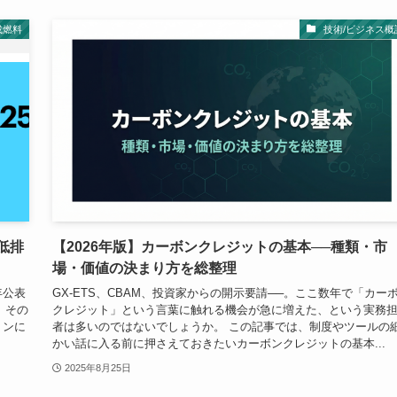
成燃料
技術/ビジネス概
 低排
【2026年版】カーボンクレジットの基本──種類・市
場・価値の決まり方を総整理
毎年公表
GX-ETS、CBAM、投資家からの開示要請──。ここ数年で「カー
」。その
クレジット」という言葉に触れる機会が急に増えた、という実務
トンに
者は多いのではないでしょうか。 この記事では、制度やツールの
かい話に入る前に押さえておきたいカーボンクレジットの基本...
2025年8月25日