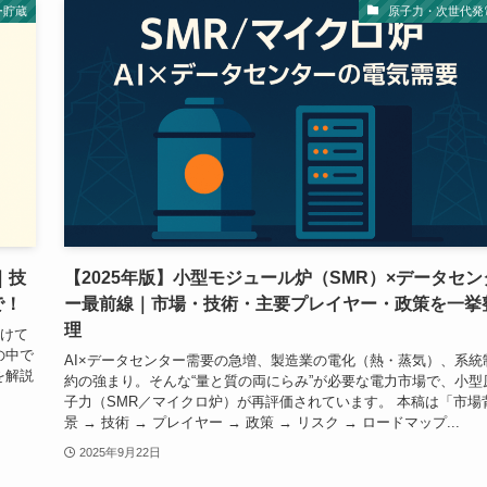
ー貯蔵
原子力・次世代発
｜技
【2025年版】小型モジュール炉（SMR）×データセン
で！
ー最前線｜市場・技術・主要プレイヤー・政策を一挙
理
分けて
の中で
AI×データセンター需要の急増、製造業の電化（熱・蒸気）、系統
を解説
約の強まり。そんな“量と質の両にらみ”が必要な電力市場で、小型
子力（SMR／マイクロ炉）が再評価されています。 本稿は「市場
景 → 技術 → プレイヤー → 政策 → リスク → ロードマップ...
2025年9月22日