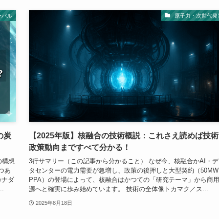
ーバル
原子力・次世代発
海の炭
【2025年版】核融合の技術概説：これさえ読めば技術
政策動向まですべて分かる！
の構想
3行サマリー（この記事から分かること） なぜ今、核融合かAI・デ
つあ
タセンターの電力需要が急増し、政策の後押しと大型契約（50MW
カナダ
PPA）の登場によって、核融合はかつての「研究テーマ」から商
.
源へと確実に歩み始めています。 技術の全体像トカマク／ス...
2025年8月18日