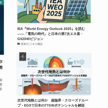
電
IEA『World Energy Outlook 2025』を読む
――「電気の時代」と日本の第7次エネ基・
GX2040ビジョン
技術/ビジネス概説
タ
整
制
原
背
次世代地熱とは何か 超臨界・クローズドルー
プ・EGSで日本の77GWポテンシャルを解説