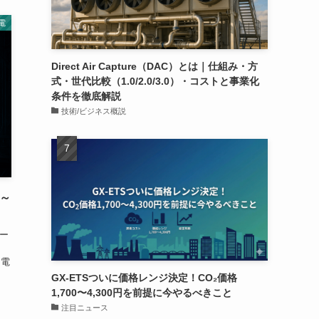
電
Direct Air Capture（DAC）とは｜仕組み・方
式・世代比較（1.0/2.0/3.0）・コストと事業化
条件を徹底解説
技術/ビジネス概説
～
ー
用電
GX-ETSついに価格レンジ決定！CO₂価格
1,700〜4,300円を前提に今やるべきこと
注目ニュース