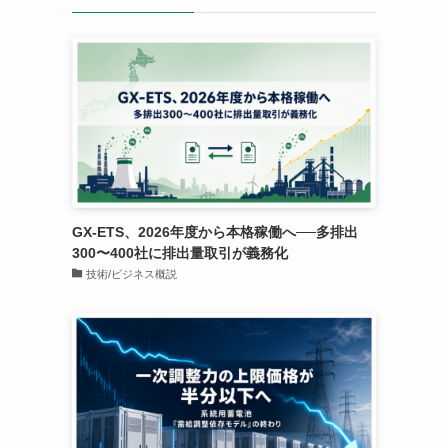
GX-ETS、2026年度から本格稼働へ──多排出
300〜400社に排出量取引が義務化
技術/ビジネス概説