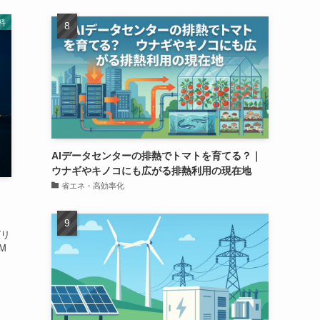
料
AIデータセンターの排熱でトマトを育てる？｜
ウナギやキノコにも広がる排熱利用の現在地
省エネ・高効率化
グリ
M
。