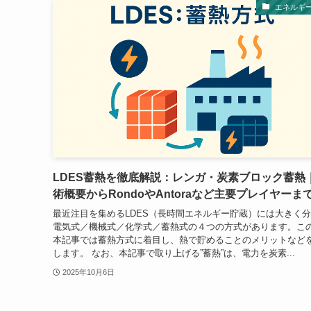
エネルギ
LDES蓄熱を徹底解説：レンガ・炭素ブロック蓄熱
術概要からRondoやAntoraなど主要プレイヤーま
最近注目を集めるLDES（長時間エネルギー貯蔵）には大きく
電気式／機械式／化学式／蓄熱式の４つの方式があります。こ
本記事では蓄熱方式に着目し、熱で貯めることのメリットなど
します。 なお、本記事で取り上げる”蓄熱”は、電力を炭素...
2025年10月6日