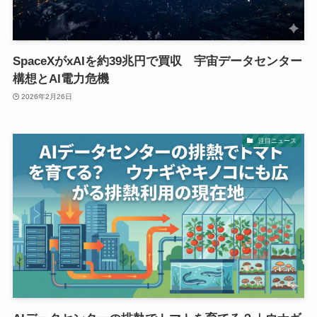
SpaceXがxAIを約39兆円で買収 宇宙データセンター
構想とAI電力危機
2026年2月26日
注目ニュース