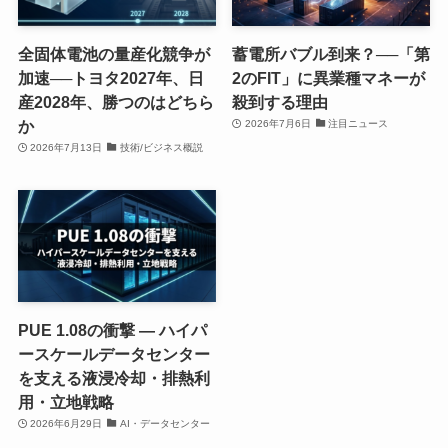
全固体電池の量産化競争が
蓄電所バブル到来？──「第
加速──トヨタ2027年、日
2のFIT」に異業種マネーが
産2028年、勝つのはどちら
殺到する理由
か
2026年7月6日
注目ニュース
2026年7月13日
技術/ビジネス概説
PUE 1.08の衝撃 ― ハイパ
ースケールデータセンター
を支える液浸冷却・排熱利
用・立地戦略
2026年6月29日
AI・データセンター