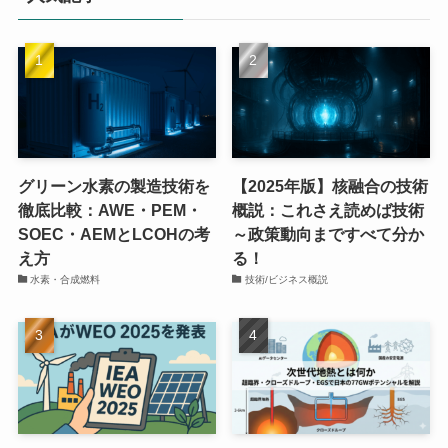
グリーン水素の製造技術を
【2025年版】核融合の技術
徹底比較：AWE・PEM・
概説：これさえ読めば技術
SOEC・AEMとLCOHの考
～政策動向まですべて分か
え方
る！
水素・合成燃料
技術/ビジネス概説