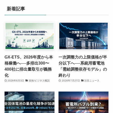
新着記事
GX-ETS、2026年度から本
一次調整力の上限価格が半
格稼働へ──多排出300〜
分以下へ──系統用蓄電池
400社に排出量取引が義務
「需給調整依存モデル」の
化
終わり
2026年8月3日
技術/ビジネス概説
2026年7月27日
注目ニュース